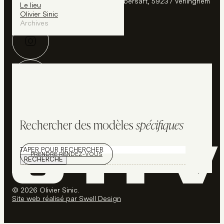
Le Château Blanc - 20 rue de Lambersart, 59237 Verlinghem
Le lieu
Contact :
Olivier Sinic
03 20 54 21 79
olivier@sinic.fr
Archives
Rechercher des modèles
spécifiques
Rechercher
PRENDRE RENDEZ-VOUS
RECHERCHE
© 2026 Olivier Sinic.
Site web réalisé par Swell Design