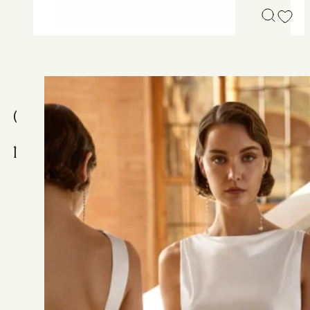
C
h
a
u
s
s
u
r
e
s
R
i
c
h
e
l
i
e
u
e
n
c
u
i
r
m
a
r
r
o
n
c
o
g
n
a
c
–
C
a
m
i
l
l
i
a
n
o
Chaussures de cérémonie en cuir marron au style élégant 
intemporel. Le modèle 1311 Marron allie confort et légèreté,
s’ajustant parfaitement au pied. Idéales pour accompagner
une tenue de mariage ou de cérémonie, ces chaussures
cognac s’accordent facilement à tous les styles grâce à