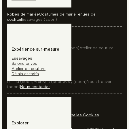
Robes de mariée
Costumes de marié
Tenues de
cocktail
Essayages (soon)
À propos
À propos (soon)
Salons privés (soon)
Atelier de couture
Expérience sur-mesure
(soon)
Délais et tarifs (soon)
Essayages
Salons privés
Explorer
Atelier de couture
Délais et tarifs
Le lieu (soon)
Archives (soon)
FAQ (soon)
Nous trouver
(soon)
Nous contacter
Légal
Mentions légales
Données personnelles
Cookies
Explorer
Adresse :