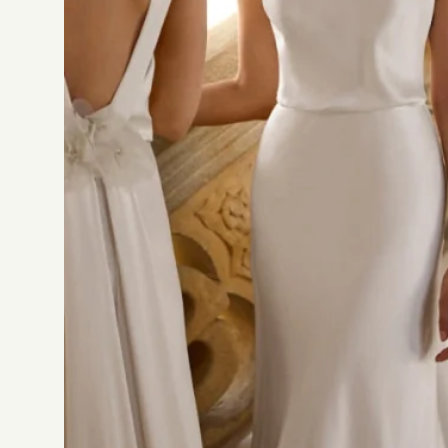
leur teinte classique et leur design soigné.
PRENDRE RENDEZ-VOUS
Plus de détails
Créateur
Silhouette
Décolleté
Tissus
Détails
Camilliano
V
o
u
s
a
i
m
e
r
e
z
a
u
s
s
i