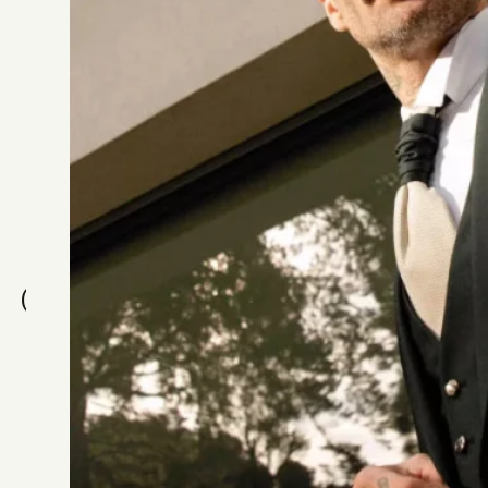
CHAUSSETTES JUST MARRIED MARRON FONCÉ
Chaussettes
C
o
n
s
u
l
t
é
s
r
é
c
e
m
m
e
n
t
ROBE ADRIANA
ROBE AGAVE
Alberto Palatchi
Alberto Palatchi