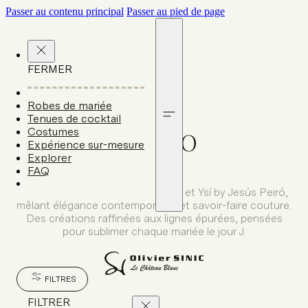
Passer au contenu principal
Passer au pied de page
FERMER
Robes de mariée
Tenues de cocktail
J
e
s
u
s
P
e
i
r
o
Costumes
Expérience sur-mesure
Explorer
FAQ
Découvrez les lignes Jesús Peiró et Ysí by Jesús Peiró,
mêlant élégance contemporaine et savoir-faire couture.
Des créations raffinées aux lignes épurées, pensées
pour sublimer chaque mariée le jour J.
FILTRES
FILTRER