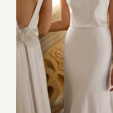
Alberto Palatchi
(0)
Divine Atelier
(0)
Jesus Peiro
(50)
Rosa Clara
(0)
San Patrick
(0)
Tissus
SUPPRIMER LES FILTRES
AFFICHER LES PRODUITS