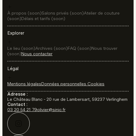
À propos (soon)
Salons privés (soon)
Atelier de couture
(soon)
Délais et tarifs (soon)
Explorer
Le lieu (soon)
Archives (soon)
FAQ (soon)
Nous trouver
(soon)
Nous contacter
Légal
Mentions légales
Données personnelles
Cookies
Adresse :
Le Château Blanc - 20 rue de Lambersart, 59237 Verlinghem
Contact :
03 20 54 21 79
olivier@sinic.fr