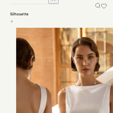
Silhouette
Asymétrique
(1)
Combinaison
(1)
Crayon
(2)
Droite
(3)
Empire
(2)
Évasée
(5)
Ligne A
(7)
Princesse
(0)
Sirène
(0)
Créateurs