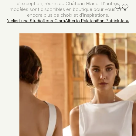
d’exception, réunis au Château Blanc. D’autres
modèles sont disponibles en boutique pour vous offrir
encore plus de choix et d’inspirations.
ine Atelier
Luna Studio
Rosa Clará
Alberto Palatchi
San Patrick
Jesus P
FILTRES
FILTRER
Silhouette
Asymétrique
(1)
Combinaison
(3)
Crayon
(2)
Droite
(8)
Empire
(2)
Évasée
(6)
Ligne A
(14)
Princesse
(5)