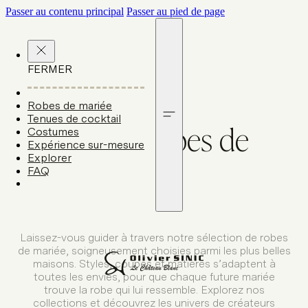
Passer au contenu principal
Passer au pied de page
FERMER
Robes de mariée
Tenues de cocktail
T
o
u
t
e
s
l
e
s
r
o
b
e
s
d
e
Costumes
Expérience sur-mesure
Explorer
m
a
r
i
é
e
FAQ
Laissez-vous guider à travers notre sélection de robes
de mariée, soigneusement choisies parmi les plus belles
maisons. Styles, coupes et matières s’adaptent à
toutes les envies, pour que chaque future mariée
trouve la robe qui lui ressemble. Explorez nos
collections et découvrez les univers de créateurs