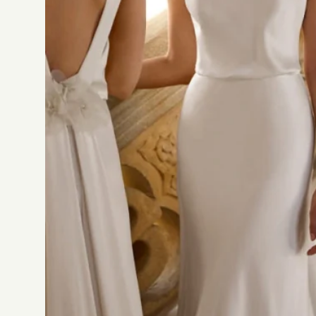
Sirène
(5)
Créateurs
Alberto
Palatchi
(20)
Divine Atelier
(6)
Jesus Peiro
(50)
Rosa Clara
(77)
Tissus