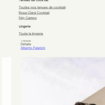
Tenues de cocktail
PRENDRE RENDEZ-VOUS
Toutes nos tenues de cocktail
Rosa Clará Cocktail
Plus de détails
Fely Campo
Lingerie
Créateur
Silhouette
Toute la lingerie
Décolleté
Tissus
Détails
Alberto Palatchi
V
o
u
s
a
i
m
e
r
e
z
a
u
s
s
i