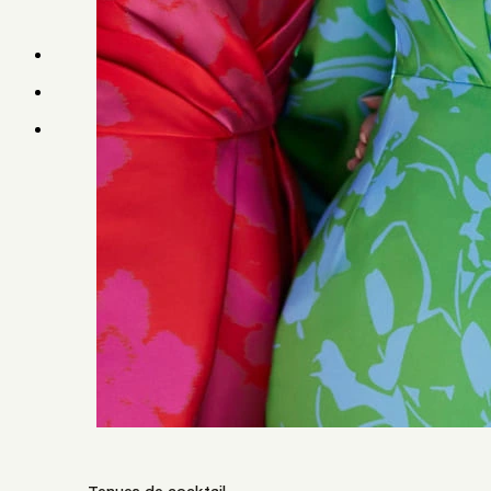
R
O
B
E
D
I
N
A
H
Robe de mariée princesse romantique avec
en dentelle et applications florales 3D, ass
Manches en dentelle pour un double look.