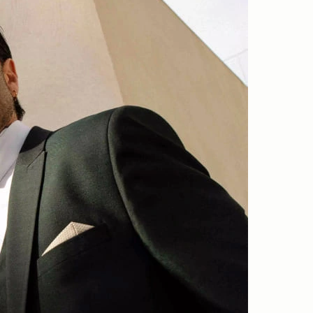
6
ROBE 2601
Jesus Peiro
n
t