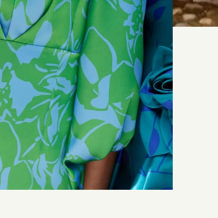
 corsage structuré à décolleté cœur
ociée à une jupe en tulle brodé.