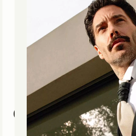
ROBE 2612
ROBE 260
Jesus Peiro
Jesus Peiro
C
o
n
s
u
l
t
é
s
r
é
c
e
m
m
e