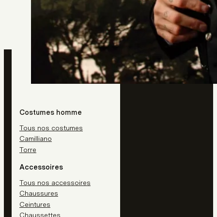
Lundi :
Fermé / 14h - 18h30
Mardi et Mercredi :
Costumes homme
10h - 13h / 14h - 18h30
Jeudi :
Tous nos costumes
Fermé
Camilliano
Vendredi :
Torre
10h - 13h / 14h - 18h30
Samedi :
10h - 13h / 14h - 19h
Accessoires
Dimanche et jours feriés :
Tous nos accessoires
Fermé
Chaussures
Boutique
Ceintures
Chaussettes