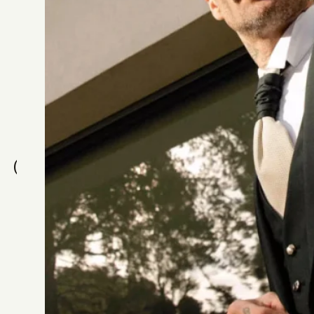
ROBE BROOKE
Alberto Palatchi
C
o
n
s
u
l
t
é
s
r
é
c
e
m
m
e
n
t
ROBE MARISA
ROBE 2600
Alberto Palatchi
Jesus Peiro
ROBE 2608
ROBE 2614
Jesus Peiro
Jesus Peiro