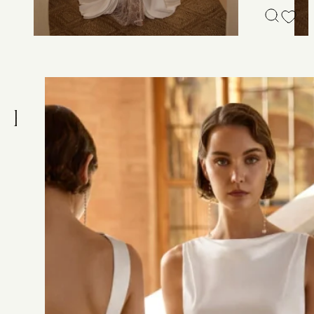
R
o
b
e
E
u
g
é
n
i
e
Robe sirène moderne avec corset en dentelle et jupe
drapée en satin souple. Ouverture latérale en dentelle et
manches longues amovibles.
PRENDRE RENDEZ-VOUS
Plus de détails