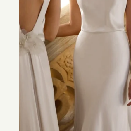
Créateur
Silhouette
Décolleté
Tissus
Détails
Alberto Palatchi
Sirène
Corset
Satin
Ouverture latérale et manches amovibles
V
o
u
s
a
i
m
e
r
e
z
a
u
s
s
i