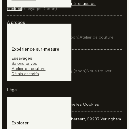
Robes de mariée
Costumes de marié
Tenues de
cocktail
Essayages (soon)
À propos
À propos (soon)
Salons privés (soon)
Atelier de couture
(soon)
Délais et tarifs (soon)
Expérience sur-mesure
Explorer
Essayages
Salons privés
Atelier de couture
Le lieu (soon)
Archives (soon)
FAQ (soon)
Nous trouver
Délais et tarifs
(soon)
Nous contacter
Légal
Mentions légales
Données personnelles
Cookies
Adresse :
Le Château Blanc - 20 rue de Lambersart, 59237 Verlinghem
Explorer
Contact :
03 20 54 21 79
olivier@sinic.fr