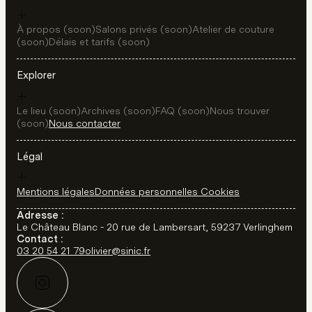
À propos (soon)
Salons privés (soon)
Atelier de couture
(soon)
Délais et tarifs (soon)
Explorer
Le lieu (soon)
Archives (soon)
FAQ (soon)
Nous trouver
(soon)
Nous contacter
Légal
Mentions légales
Données personnelles
Cookies
Adresse :
Le Château Blanc - 20 rue de Lambersart, 59237 Verlinghem
Contact :
03 20 54 21 79
olivier@sinic.fr