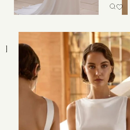
R
O
B
E
H
A
D
A
R
A
Tenue de mariée longue à la coupe droite et au style fluide
et épuré, confectionnée en crêpe. Elle présente un
décolleté dos nu halter et un dos échancré. Ce modèle est
proposé en version pantalon ou en version robe. Une
création Alma Novia au charme minimaliste.
PRENDRE RENDEZ-VOUS