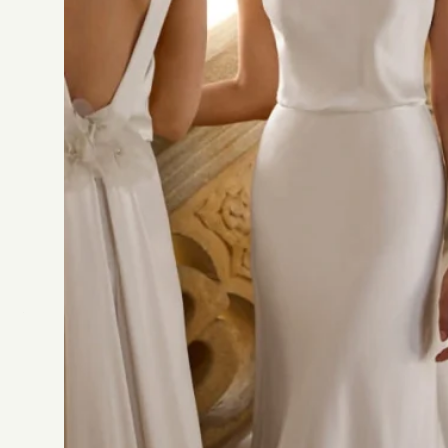
Plus de détails
Créateur
Silhouette
Décolleté
Tissus
Détails
Rosa Clara
V
o
u
s
a
i
m
e
r
e
z
a
u
s
s
i