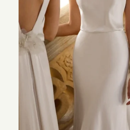
Créateur
Silhouette
Décolleté
Tissus
Détails
Jesus Peiro
V
o
u
s
a
i
m
e
r
e
z
a
u
s
s
i