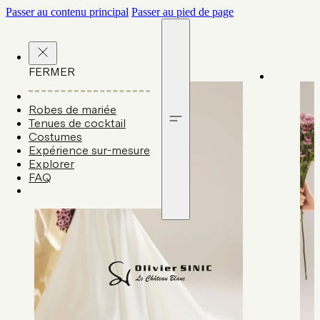
Passer au contenu principal
Passer au pied de page
FERMER
Robes de mariée
Tenues de cocktail
Costumes
Expérience sur-mesure
Explorer
FAQ