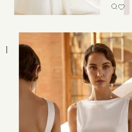
R
O
B
E
2
4
3
2
Robe de mariée évasée en satin, avec corsage et jupe
soulignés d’une ceinture drapée.
PRENDRE RENDEZ-VOUS
Plus de détails