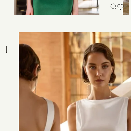
R
O
B
E
1
G
P
3
Robe de soirée midi confectionnée en satin texturé, avec
encolure ronde, manches courtes, dos en V et châle assort
PRENDRE RENDEZ-VOUS
Plus de détails