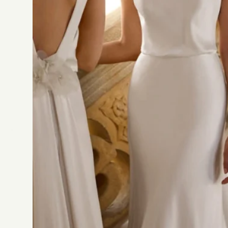
Créateur
Silhouette
Décolleté
Tissus
Détails
Rosa Clara
V
o
u
s
a
i
m
e
r
e
z
a
u
s
s
i