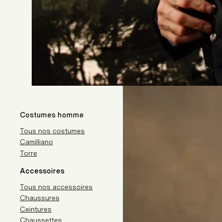
Costumes homme
Tous nos costumes
Camilliano
Torre
Accessoires
Tous nos accessoires
Chaussures
Ceintures
Chaussettes