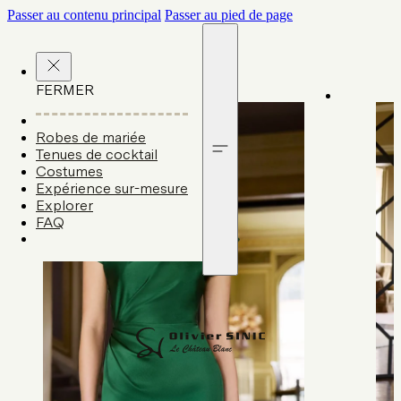
Passer au contenu principal
Passer au pied de page
FERMER
Robes de mariée
Tenues de cocktail
Costumes
Expérience sur-mesure
Explorer
FAQ